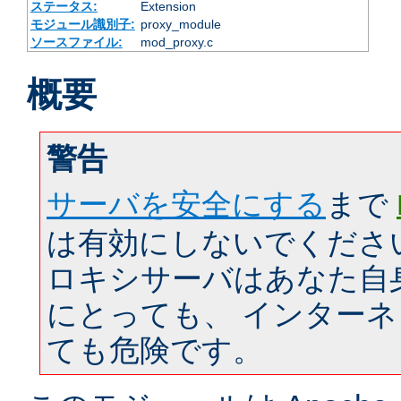
ステータス:
Extension
モジュール識別子:
proxy_module
ソースファイル:
mod_proxy.c
概要
警告
サーバを安全にする
まで
は有効にしないでくださ
ロキシサーバはあなた自
にとっても、 インター
ても危険です。