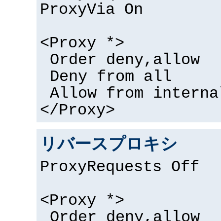
ProxyVia On
<Proxy *>
Order deny,allow
Deny from all
Allow from interna
</Proxy>
リバースプロキシ
ProxyRequests Off
<Proxy *>
Order deny,allow