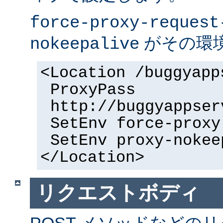
force-proxy-request
がその環
nokeepalive
<Location /buggyapp
ProxyPass
http://buggyappser
SetEnv force-proxy
SetEnv proxy-nokee
</Location>
リクエストボディ
POST メソッドなどの