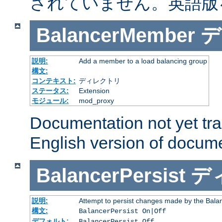
されていません。英語版
BalancerMember
デ
説明:
Add a member to a load balancing group
構文:
コンテキスト:
ディレクトリ
ステータス:
Extension
モジュール:
mod_proxy
Documentation not yet tr
English version of docum
BalancerPersist
デ
説明:
Attempt to persist changes made by the Bala
構文:
BalancerPersist On|Off
デフォルト:
BalancerPersist Off