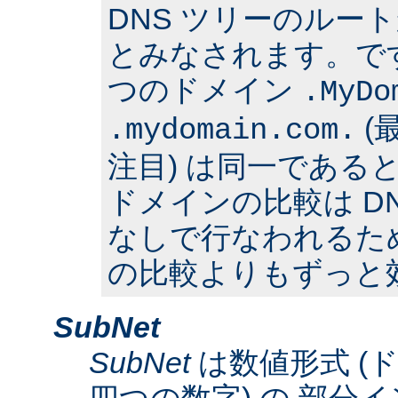
DNS ツリーのルー
とみなされます。で
つのドメイン
.MyDo
(
.mydomain.com.
注目) は同一である
ドメインの比較は D
なしで行なわれるた
の比較よりもずっと
SubNet
SubNet
は数値形式 (
四つの数字) の 部分