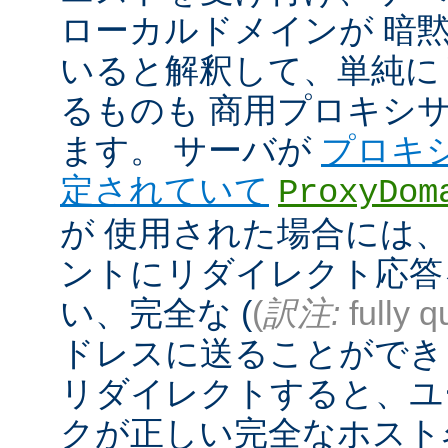
ローカルドメインが 暗
いると解釈して、単純に
るものも 商用プロキシ
ます。 サーバが
プロキ
定されていて
ProxyDom
が 使用された場合には、A
ントにリダイレクト応答
い、完全な (
(
訳注:
fully q
ドレスに送ることができ
リダイレクトすると、ユ
クが正しい完全なホスト