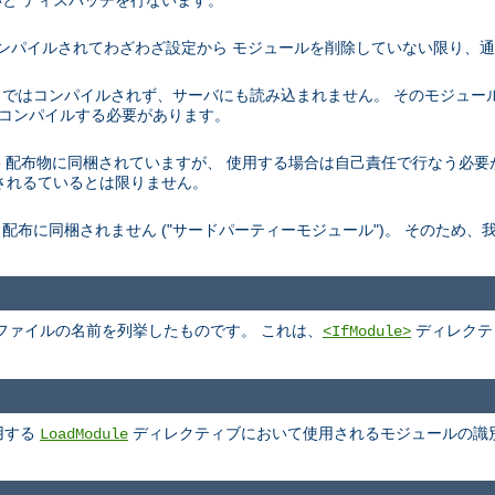
と ディスパッチを行ないます。
トでコンパイルされてわざわざ設定から モジュールを削除していない限り、
デフォルトではコンパイルされず、サーバにも読み込まれません。 そのモジュ
を再コンパイルする必要があります。
、 Apache 配布物に同梱されていますが、 使用する場合は自己責任で行なう
されるているとは限りません。
pache 配布に同梱されません ("サードパーティーモジュール")。 そのた
ファイルの名前を列挙したものです。 これは、
ディレクテ
<IfModule>
用する
ディレクティブにおいて使用されるモジュールの識
LoadModule