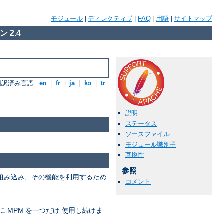
モジュール
|
ディレクティブ
|
FAQ
|
用語
|
サイトマップ
 2.4
翻訳済み言語:
en
|
fr
|
ja
|
ko
|
tr
説明
ステータス
ソースファイル
モジュール識別子
互換性
参照
を組み込み、その機能を利用するため
コメント
に MPM を一つだけ 使用し続けま