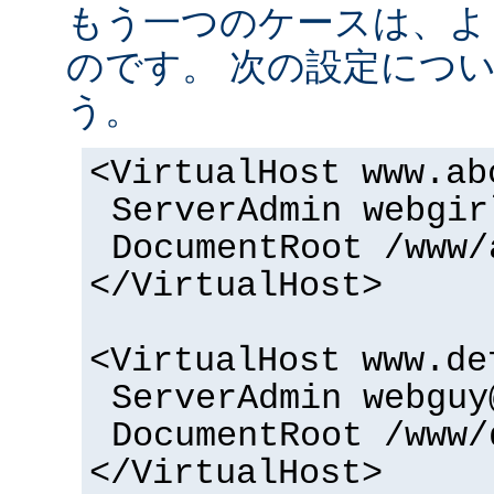
もう一つのケースは、よ
のです。 次の設定につ
う。
<VirtualHost www.ab
ServerAdmin webgir
DocumentRoot /www/
</VirtualHost>
<VirtualHost www.de
ServerAdmin webguy
DocumentRoot /www/
</VirtualHost>