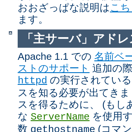
おおざっぱな説明は
こち
ます。
「主サーバ」アドレ
Apache 1.1 での
名前ベ
ストのサポート
追加の際に
の実行されているホ
httpd
スを知る必要が出てきま
スを得るために、 (もし
な
を使用す
ServerName
数
(コマ
gethostname