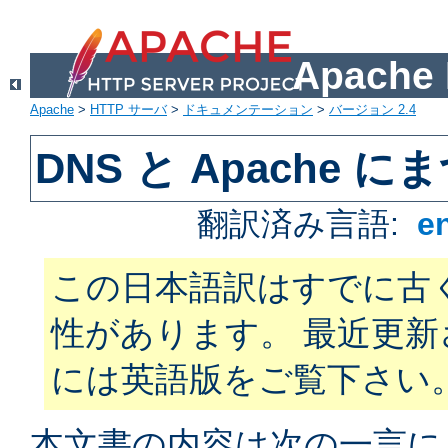
Apach
Apache
>
HTTP サーバ
>
ドキュメンテーション
>
バージョン 2.4
DNS と Apache
翻訳済み言語:
e
この日本語訳はすでに古
性があります。 最近更
には英語版をご覧下さい
本文書の内容は次の一言に