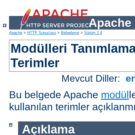
Apache 
Apache
>
HTTP Sunucusu
>
Belgeleme
>
Sürüm 2.4
Modülleri Tanımlama
Terimler
Mevcut Diller:
e
Bu belgede Apache
modül
l
kullanılan terimler açıklanmı
Açıklama