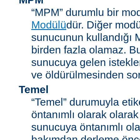
“MPM” durumlu bir mod
Modülü
dür. Diğer modül
sunucunun kullandığı 
birden fazla olamaz. B
sunucuya gelen istekle
ve öldürülmesinden so
Temel
“Temel” durumuyla etik
öntanımlı olarak olarak
sunucuya öntanımlı ola
bakımdan derleme önc