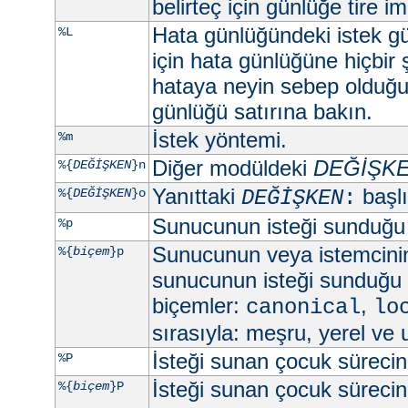
belirteç için günlüğe tire imi
Hata günlüğündeki istek gü
%L
için hata günlüğüne hiçbir
hataya neyin sebep olduğun
günlüğü satırına bakın.
İstek yöntemi.
%m
Diğer modüldeki
DEĞİŞK
%{
DEĞİŞKEN
}n
Yanıttaki
başlık
%{
DEĞİŞKEN
}o
DEĞİŞKEN
:
Sunucunun isteği sunduğu
%p
Sunucunun veya istemcini
%{
biçem
}p
sunucunun isteği sunduğu 
biçemler:
,
canonical
lo
sırasıyla: meşru, yerel ve 
İsteği sunan çocuk sürecin 
%P
İsteği sunan çocuk sürecin 
%{
biçem
}P