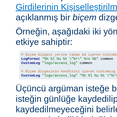
Girdilerinin Kişiselleştiril
açıklanmış bir
biçem
dizge
Örneğin, aşağıdaki iki yö
etkiye sahiptir:
# Biçem dizgesi yerine takma ad içeren Custom
LogFormat
"%h %l %u %t \"%r\" %>s %b"
CustomLog
"logs/access_log"
 common

# Biçem dizgesinin kendisini içeren CustomLog
CustomLog
"logs/access_log"
"%h %l %u %t \"%r
Üçüncü argüman isteğe bağ
isteğin günlüğe kaydedili
kaydedilmeyeceğini belirl