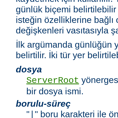
günlük biçemi belirtilebili
isteğin özelliklerine bağlı
değişkenleri vasıtasıyla şar
İlk argümanda günlüğün y
belirtilir. İki tür yer belirtileb
dosya
yönergesi
ServerRoot
bir dosya ismi.
borulu-süreç
"
" boru karakteri ile 
|