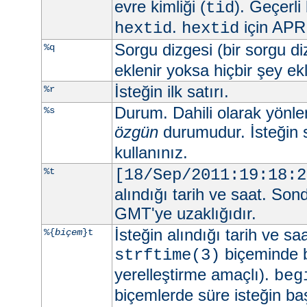
evre kimliği (
). Geçerli
tid
.
için APR 
hextid
hextid
Sorgu dizgesi (bir sorgu d
%q
eklenir yoksa hiçbir şey e
İsteğin ilk satırı.
%r
Durum. Dahili olarak yönlend
%s
özgün
durumudur. İsteğin 
kullanınız.
%t
[18/Sep/2011:19:18:2
alındığı tarih ve saat. Son
GMT'ye uzaklığıdır.
İsteğin alındığı tarih ve sa
%{
biçem
}t
biçeminde be
strftime(3)
yerelleştirme amaçlı).
beg
biçemlerde süre isteğin ba