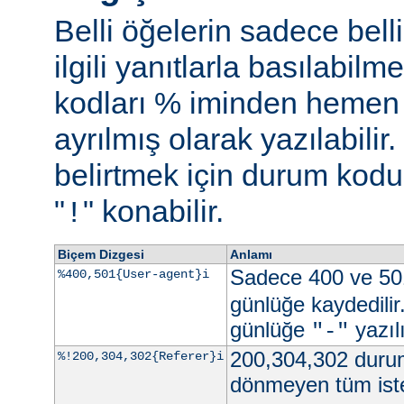
Belli öğelerin sadece bell
ilgili yanıtlarla basılabil
kodları % iminden hemen s
ayrılmış olarak yazılabili
belirtmek için durum kodu 
"
" konabilir.
!
Biçem Dizgesi
Anlamı
Sadece 400 ve 50
%400,501{User-agent}i
günlüğe kaydedilir
günlüğe
yazılı
"-"
200,304,302 durum
%!200,304,302{Referer}i
dönmeyen tüm iste