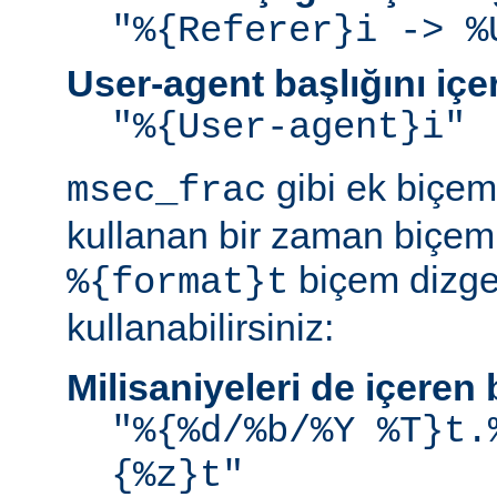
"%{Referer}i -> %
User-agent başlığını iç
"%{User-agent}i"
gibi ek biçem 
msec_frac
kullanan bir zaman biçemi
biçem dizge
%{format}t
kullanabilirsiniz:
Milisaniyeleri de içere
"%{%d/%b/%Y %T}t.
{%z}t"