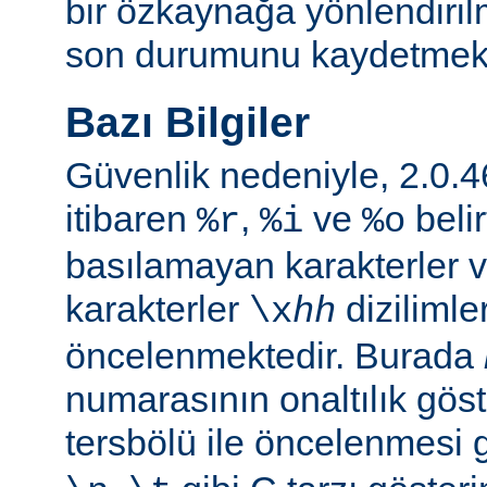
bir özkaynağa yönlendiril
son durumunu kaydetmekte 
Bazı Bilgiler
Güvenlik nedeniyle, 2.0
itibaren
,
ve
belir
%r
%i
%o
basılamayan karakterler v
karakterler
dizilimle
\x
hh
öncelenmektedir. Burada
numarasının onaltılık göste
tersbölü ile öncelenmesi