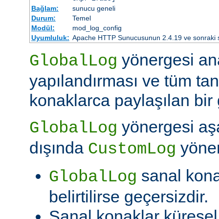
Bağlam:
sunucu geneli
Durum:
Temel
Modül:
mod_log_config
Uyumluluk:
Apache HTTP Sunucusunun 2.4.19 ve sonraki sür
yönergesi an
GlobalLog
yapılandırması ve tüm tan
konaklarca paylaşılan bir 
yönergesi aşa
GlobalLog
dışında
yöner
CustomLog
sanal kon
GlobalLog
belirtilirse geçersizdir.
Sanal konaklar kürese