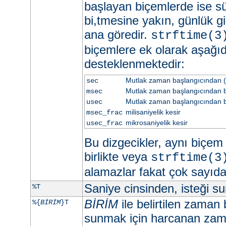
başlayan biçemlerde ise sü
bi,tmesine yakın, günlük gi
ana göredir.
strftime(3
biçemlere ek olarak aşağıd
desteklenmektedir:
Mutlak zaman başlangıcından (
sec
Mutlak zaman başlangıcından be
msec
Mutlak zaman başlangıcından b
usec
milisaniyelik kesir
msec_frac
mikrosaniyelik kesir
usec_frac
Bu dizgecikler, aynı biçem d
birlikte veya
strftime(3
alamazlar fakat çok sayıd
Saniye cinsinden, isteği 
%T
BİRİM
ile belirtilen zaman 
%{
BİRİM
}T
sunmak için harcanan zama