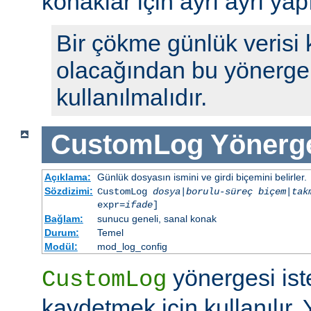
konaklar için ayrı ayrı yap
Bir çökme günlük verisi
olacağından bu yönerge 
kullanılmalıdır.
CustomLog
Yönerg
Açıklama:
Günlük dosyasın ismini ve girdi biçemini belirler.
Sözdizimi:
CustomLog
dosya
|
borulu-süreç
biçem
|
tak
expr=
ifade
]
Bağlam:
sunucu geneli, sanal konak
Durum:
Temel
Modül:
mod_log_config
yönergesi ist
CustomLog
kaydetmek için kullanılır. 