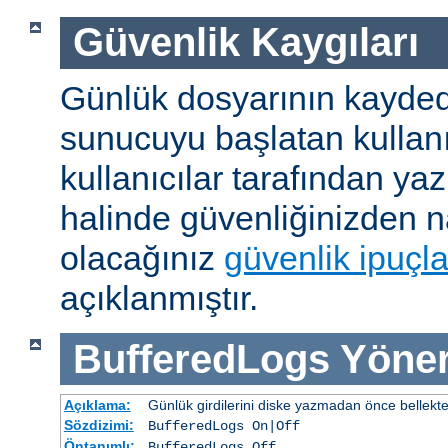
Güvenlik Kaygıları
Günlük dosyarının kaydedi
sunucuyu başlatan kullanı
kullanıcılar tarafından yaz
halinde güvenliğinizden n
olacağınız
güvenlik ipuçla
açıklanmıştır.
BufferedLogs
Yöner
Açıklama:
Günlük girdilerini diske yazmadan önce bellekt
Sözdizimi:
BufferedLogs On|Off
Öntanımlı:
BufferedLogs Off