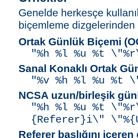
Genelde herkesçe kullanı
biçemleme dizgelerinden b
Ortak Günlük Biçemi (
"%h %l %u %t \"%r
Sanal Konaklı Ortak Gü
"%v %h %l %u %t \
NCSA uzun/birleşik gün
"%h %l %u %t \"%r
{Referer}i\" \"%{
Referer başlığını içeren