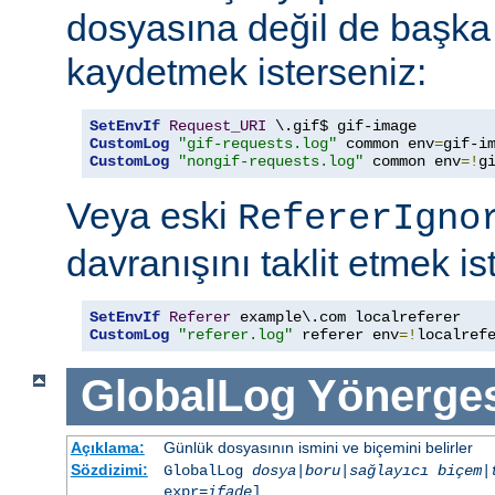
dosyasına değil de başka
kaydetmek isterseniz:
SetEnvIf
Request_URI
CustomLog
"gif-requests.log"
 common env
=
CustomLog
"nongif-requests.log"
 common env
=!
g
Veya eski
RefererIgno
davranışını taklit etmek is
SetEnvIf
Referer
CustomLog
"referer.log"
 referer env
=!
localref
GlobalLog
Yönerge
Açıklama:
Günlük dosyasının ismini ve biçemini belirler
Sözdizimi:
GlobalLog
dosya
|
boru
|
sağlayıcı
biçem
|
expr=
ifade
]