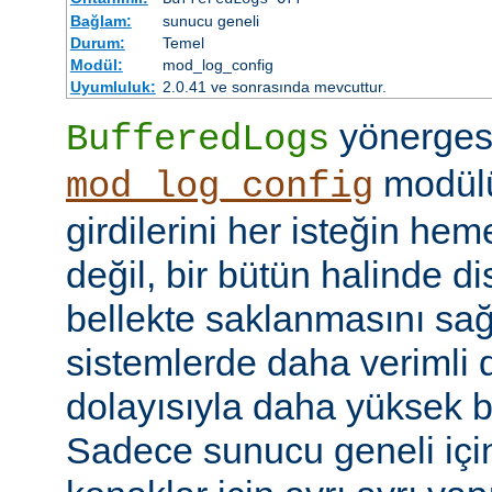
Bağlam:
sunucu geneli
Durum:
Temel
Modül:
mod_log_config
Uyumluluk:
2.0.41 ve sonrasında mevcuttur.
yönerges
BufferedLogs
modülü
mod_log_config
girdilerini her isteğin he
değil, bir bütün halinde d
bellekte saklanmasını sağ
sistemlerde daha verimli d
dolayısıyla daha yüksek b
Sadece sunucu geneli için b