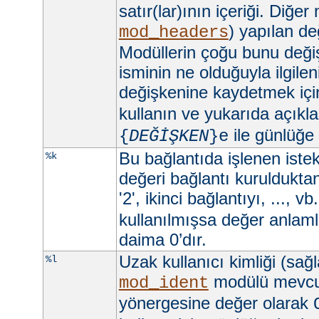
satır(lar)ının içeriği. Diğer
) yapılan değ
mod_headers
Modüllerin çoğu bunu değişt
isminin ne olduğuyla ilgilen
değişkenine kaydetmek iç
kullanın ve yukarıda açıkla
ile günlüğe
{
DEĞİŞKEN
}e
Bu bağlantıda işlenen istekl
%k
değeri bağlantı kurulduktan 
'2', ikinci bağlantıyı, ..., vb
kullanılmışsa değer anlamlı
daima 0’dır.
Uzak kullanıcı kimliği (sağ
%l
modülü mevc
mod_ident
yönergesine değer olarak