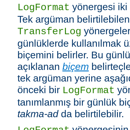
yönergesi iki ş
LogFormat
Tek argüman belirtilebile
yönergeleri
TransferLog
günlüklerde kullanılmak 
biçemini belirler. Bu günl
açıklanan
biçem
belirteçl
tek argüman yerine aşağıd
önceki bir
yö
LogFormat
tanımlanmış bir günlük bi
takma-ad
da belirtilebilir.
yönergesinin 