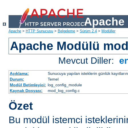
Apache 
Apache
>
HTTP Sunucusu
>
Belgeleme
>
Sürüm 2.4
>
Modüller
Apache Modülü mod
Mevcut Diller:
e
Açıklama:
Sunucuya yapılan isteklerin günlük kayıtların
Durum:
Temel
Modül Betimleyici:
log_config_module
Kaynak Dosyası:
mod_log_config.c
Özet
Bu modül istemci isteklerin