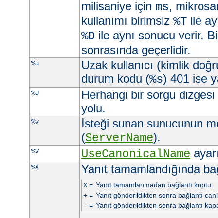
milisaniye için
, mikrosa
ms
kullanımı birimsiz
ile ay
%T
ile aynı sonucu verir. Bi
%D
sonrasında geçerlidir.
Uzak kullanıcı (kimlik doğ
%u
durum kodu (
) 401 ise ya
%s
Herhangi bir sorgu dizgesi
%U
yolu.
İsteği sunan sunucunun m
%v
(
).
ServerName
ayarı 
%V
UseCanonicalName
Yanıt tamamlandığında ba
%X
=
Yanıt tamamlanmadan bağlantı koptu.
X
=
Yanıt gönderildikten sonra bağlantı canlı 
+
=
Yanıt gönderildikten sonra bağlantı kapa
-