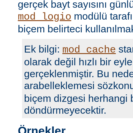
gerçek bayt sayısını günl
modülü taraf
mod_logio
biçem belirteci kullanılmak
Ek bilgi:
sta
mod_cache
olarak değil hızlı bir eyl
gerçeklenmiştir. Bu nede
arabelleklemesi sözko
biçem dizgesi herhangi b
döndürmeyecektir.
Örnekler