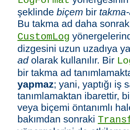
LogFormat
şeklinde
biçem
bir
takma-
Bu takma ad daha sonrak
yönergelerin
CustomLog
dizgesini uzun uzadıya 
ad
olarak kullanılır. Bir
Lo
bir takma ad tanımlamak
yapmaz
; yani, yaptığı iş
tanımlamaktan ibarettir, 
veya biçemi öntanımlı hal
bakımdan sonraki
Trans