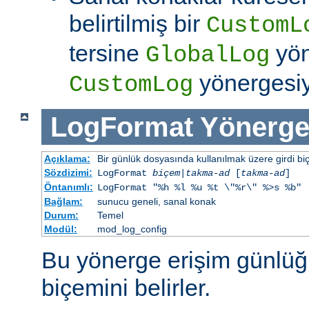
belirtilmiş bir
CustomL
tersine
yön
GlobalLog
yönergesiym
CustomLog
LogFormat
Yönerge
Açıklama:
Bir günlük dosyasında kullanılmak üzere girdi bi
Sözdizimi:
LogFormat
biçem
|
takma-ad
[
takma-ad
]
Öntanımlı:
LogFormat "%h %l %u %t \"%r\" %>s %b"
Bağlam:
sunucu geneli, sanal konak
Durum:
Temel
Modül:
mod_log_config
Bu yönerge erişim günlüğ
biçemini belirler.