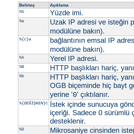
Belirteç
Açıklama
Yüzde imi.
%%
Uzak IP adresi ve isteğin p
%a
modülüne bakın).
bağlantının emsal IP adres
%{c}a
modülüne bakın).
Yerel IP adresi.
%A
HTTP başlıkları hariç, yan
%B
HTTP başlıkları hariç, yan
%b
OGB biçeminde hiç bayt g
yerine '
' çıktılanır.
0
İstek içinde sunucuya gön
%{
DEĞİŞKEN
}C
içeriği. Sadece 0 sürümlü 
desteklenir.
Mikrosaniye cinsinden ist
%D