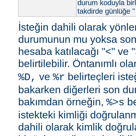
durum koduyla birl
takdirde günlüğe "
İsteğin dahili olarak yön
durumunun mu yoksa so
hesaba katılacağı "<" ve ">"
belirtilebilir. Öntanımlı ol
ve
belirteçleri is
%D,
%r
bakarken diğerleri son d
bakımdan örneğin,
be
%>s
istekteki kimliği doğrulanm
dahili olarak kimlik doğ