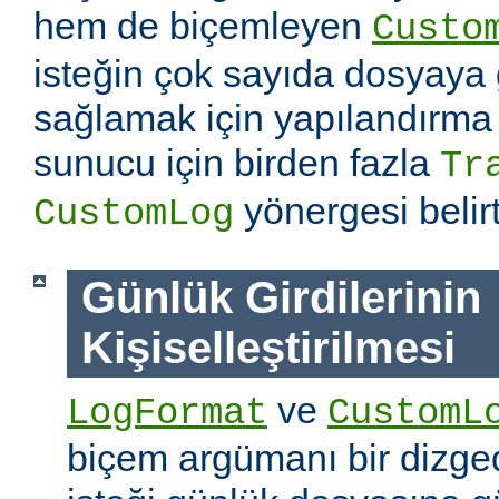
hem de biçemleyen
Custo
isteğin çok sayıda dosyaya
sağlamak için yapılandırma
sunucu için birden fazla
Tr
yönergesi belirti
CustomLog
Günlük Girdilerinin
Kişiselleştirilmesi
ve
LogFormat
CustomL
biçem argümanı bir dizged