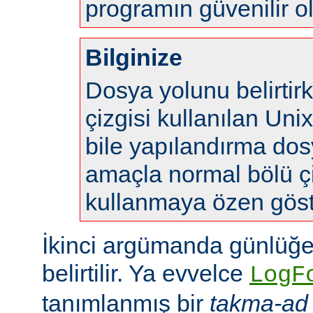
programın güvenilir o
Bilginize
Dosya yolunu belirtir
çizgisi kullanılan Uni
bile yapılandırma do
amaçla normal bölü çi
kullanmaya özen göste
İkinci argümanda günlüğe
belirtilir. Ya evvelce
LogF
tanımlanmış bir
takma-ad