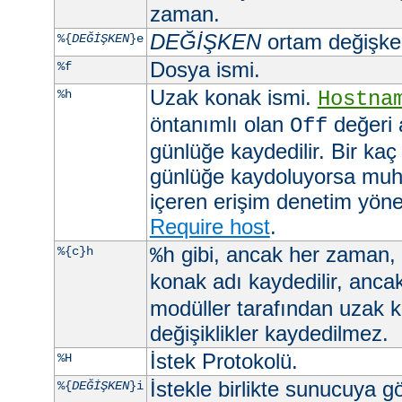
zaman.
DEĞİŞKEN
ortam değişkeni
%{
DEĞİŞKEN
}e
Dosya ismi.
%f
Uzak konak ismi.
%h
Hostna
öntanımlı olan
değeri 
Off
günlüğe kaydedilir. Bir kaç
günlüğe kaydoluyorsa muht
içeren erişim denetim yöner
Require host
.
gibi, ancak her zaman,
%{c}h
%h
konak adı kaydedilir, anca
modüller tarafından uzak 
değişiklikler kaydedilmez.
İstek Protokolü.
%H
İstekle birlikte sunucuya 
%{
DEĞİŞKEN
}i