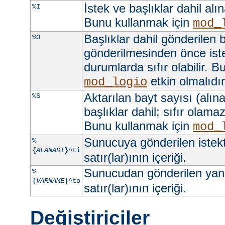
İstek ve başlıklar dahil alı
%I
Bunu kullanmak için
mod_
Başlıklar dahil gönderilen b
%O
gönderilmesinden önce iste
durumlarda sıfır olabilir. 
etkin olmalıdır
mod_logio
Aktarılan bayt sayısı (alına
%S
başlıklar dahil; sıfır olama
Bunu kullanmak için
mod_
Sunucuya gönderilen istek
%
{
ALANADI
}^ti
satır(lar)ının içeriği.
Sunucudan gönderilen yan
%
{
VARNAME
}^to
satır(lar)ının içeriği.
Değiştiriciler