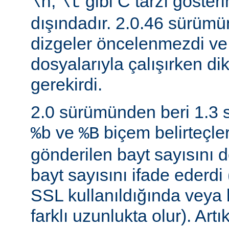
,
gibi C tarzı gösteri
\n
\t
dışındadır. 2.0.46 sürüm
dizgeler öncelenmezdi v
dosyalarıyla çalışırken di
gerekirdi.
2.0 sürümünden beri 1.3
ve
biçem belirteçler
%b
%B
gönderilen bayt sayısını d
bayt sayısını ifade ederdi 
SSL kullanıldığında veya
farklı uzunlukta olur). Art