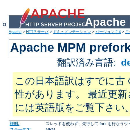
Apach
Apache
>
HTTP サーバ
>
ドキュメンテーション
>
バージョン 2.4
>
モ
Apache MPM prefor
翻訳済み言語:
d
この日本語訳はすでに古
性があります。 最近更
には英語版をご覧下さい
説明:
スレッドを使わず、先行して fork を行なう
ステータス:
MPM