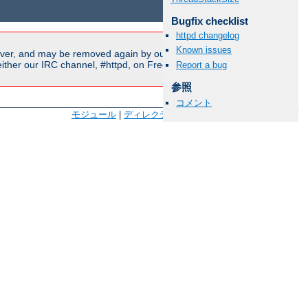
Bugfix checklist
httpd changelog
Known issues
ver, and may be removed again by our moderators if they are
ither our IRC channel, #httpd, on Freenode, or sent to our
Report a bug
参照
コメント
モジュール
|
ディレクティブ
|
FAQ
|
用語
|
サイトマップ