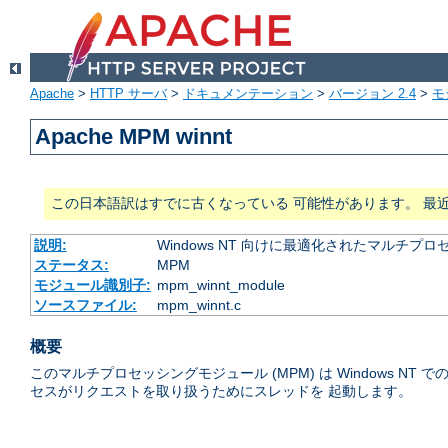
Apache
>
HTTP サーバ
>
ドキュメンテーション
>
バージョン 2.4
>
モ
Apache MPM winnt
この日本語訳はすでに古くなっている 可能性があります。 最
説明:
Windows NT 向けに最適化されたマルチプ
ステータス:
MPM
モジュール識別子:
mpm_winnt_module
ソースファイル:
mpm_winnt.c
概要
このマルチプロセッシングモジュール (MPM) は Windows
セスがリクエストを取り扱うためにスレッドを 起動します。