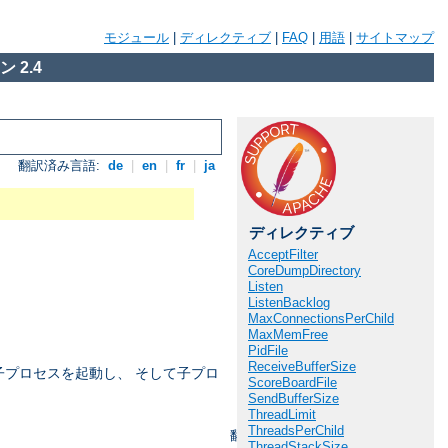
モジュール
|
ディレクティブ
|
FAQ
|
用語
|
サイトマップ
 2.4
翻訳済み言語:
de
|
en
|
fr
|
ja
ディレクティブ
AcceptFilter
CoreDumpDirectory
Listen
ListenBacklog
MaxConnectionsPerChild
MaxMemFree
PidFile
ReceiveBufferSize
の子プロセスを起動し、 そして子プロ
ScoreBoardFile
SendBufferSize
ThreadLimit
ThreadsPerChild
翻訳済み言語:
de
|
en
|
fr
|
ja
ThreadStackSize