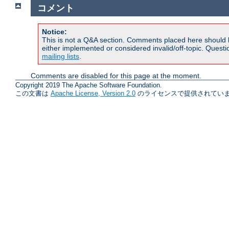
コメント
Notice:
This is not a Q&A section. Comments placed here should 
either implemented or considered invalid/off-topic. Ques
mailing lists
.
Comments are disabled for this page at the moment.
Copyright 2019 The Apache Software Foundation.
この文書は
Apache License, Version 2.0
のライセンスで提供されていま