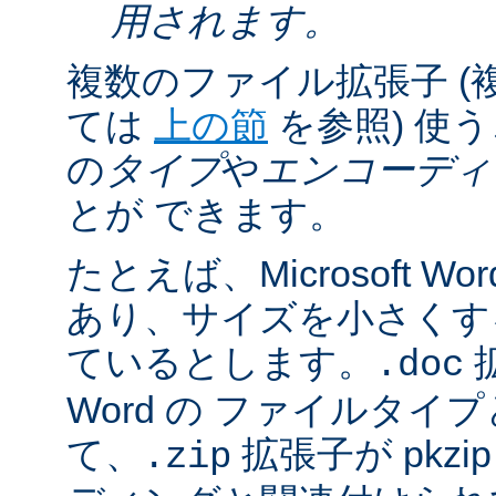
用されます。
複数のファイル拡張子 (
ては
上の節
を参照) 使
の
タイプ
や
エンコーディ
とが できます。
たとえば、Microsoft 
あり、サイズを小さくするた
ているとします。
拡
.doc
Word の ファイルタ
て、
拡張子が pkz
.zip