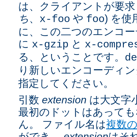
は、クライアントが要求し
ち
、
や
) を
x-foo
foo
に、この二つのエンコー
に
と
x-gzip
x-compre
る、ということです。
de
り新しいエンコーディン
指定してください。
引数
extension
は大文字
最初のドットはあっても
ん。 ファイル名は
複数
ができ、
extension
はそ