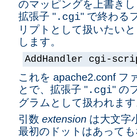
のマッピングを上書きし
拡張子 "
" で終わる
.cgi
リプトとして扱いたいと
します。
AddHandler cgi-scri
これを apache2.con
とで、拡張子 "
" の
.cgi
グラムとして扱われます
引数
extension
は大文字
最初のドットはあっても