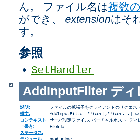
ん。 ファイル名は
複数
ができ、
extension
はそ
す。
参照
SetHandler
AddInputFilter
ディ
説明:
ファイルの拡張子をクライアントのリクエスト
構文:
AddInputFilter
filter
[;
filter
...]
ex
コンテキスト:
サーバ設定ファイル, バーチャルホスト, ディレクトリ
上書き:
FileInfo
ステータス:
モジュール:
mod_mime