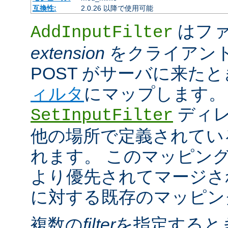
互換性:
2.0.26 以降で使用可能
はファ
AddInputFilter
extension
をクライアン
POST がサーバに来た
ィルタ
にマップします。
ディレ
SetInputFilter
他の場所で定義されてい
れます。 このマッピン
より優先されてマージさ
に対する既存のマッピン
複数の
filter
を指定すると