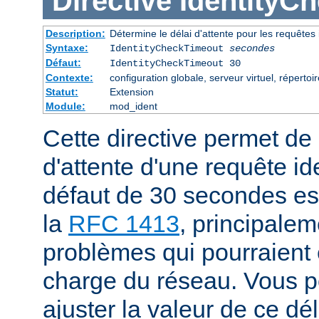
Directive
IdentityC
Description:
Détermine le délai d'attente pour les requêtes 
Syntaxe:
IdentityCheckTimeout
secondes
Défaut:
IdentityCheckTimeout 30
Contexte:
configuration globale, serveur virtuel, répertoir
Statut:
Extension
Module:
mod_ident
Cette directive permet de s
d'attente d'une requête id
défaut de 30 secondes e
la
RFC 1413
, principalem
problèmes qui pourraient ê
charge du réseau. Vous 
ajuster la valeur de ce dé