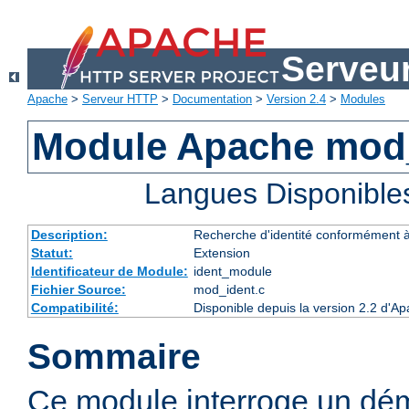
Serveu
Apache
>
Serveur HTTP
>
Documentation
>
Version 2.4
>
Modules
Module Apache mod
Langues Disponible
Description:
Recherche d'identité conformément 
Statut:
Extension
Identificateur de Module:
ident_module
Fichier Source:
mod_ident.c
Compatibilité:
Disponible depuis la version 2.2 d'A
Sommaire
Ce module interroge un dé