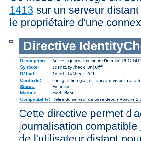
1413
sur un serveur distant
le propriétaire d'une connex
Directive
IdentityC
Description:
Active la journalisation de l'identité RFC 1413 
Syntaxe:
IdentityCheck On|Off
Défaut:
IdentityCheck Off
Contexte:
configuration globale, serveur virtuel, réperto
Statut:
Extension
Module:
mod_ident
Compatibilité:
Retiré du serveur de base depuis Apache 2.
Cette directive permet d'ac
journalisation compatible
de l'utilisateur distant p