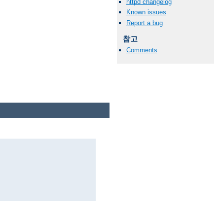
httpd changelog
Known issues
Report a bug
참고
Comments