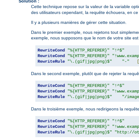
Solution :
Cette technique repose sur la valeur de la variable opt
des utilisateurs cependant, la requête échouera, en ce 
Il y a plusieurs manières de gérer cette situation.
Dans le premier exemple, nous rejetons tout simplement
exemple, nous supposons que le nom de votre site es
RewriteCond
"%{HTTP_REFERER}"
"!^$"
RewriteCond
"%{HTTP_REFERER}"
"!www.exam
RewriteRule
"\.(gif|jpg|png)$"
"-"
Dans le second exemple, plutôt que de rejeter la requê
RewriteCond
"%{HTTP_REFERER}"
"!^$"
RewriteCond
"%{HTTP_REFERER}"
"!www.exam
RewriteRule
"\.(gif|jpg|png)$"
"/imag
Dans le troisième exemple, nous redirigeons la requêt
RewriteCond
"%{HTTP_REFERER}"
"!^$"
RewriteCond
"%{HTTP_REFERER}"
"!www.exam
RewriteRule
"\.(gif|jpg|png)$"
"http://o