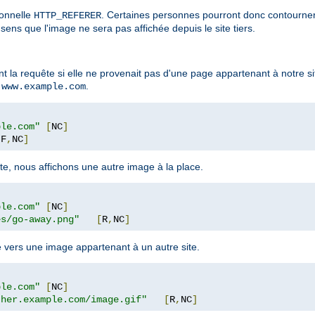
ionnelle
. Certaines personnes pourront donc contourner c
HTTP_REFERER
sens que l'image ne sera pas affichée depuis le site tiers.
 la requête si elle ne provenait pas d'une page appartenant à notre si
t
.
www.example.com
ple.com"
[
NC
]
[
F
,
NC
]
te, nous affichons une autre image à la place.
ple.com"
[
NC
]
es/go-away.png"
[
R
,
NC
]
e vers une image appartenant à un autre site.
ple.com"
[
NC
]
ther.example.com/image.gif"
[
R
,
NC
]