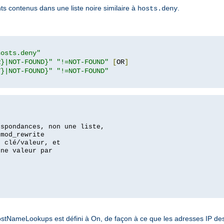
nts contenus dans une liste noire similaire à
.
hosts.deny
hosts.deny"
R}|NOT-FOUND}"
"!=NOT-FOUND"
[
OR
]
T}|NOT-FOUND}"
"!=NOT-FOUND"
espondances, non une liste,
 mod_rewrite
s clé/valeur, et
une valeur par
NameLookups est défini à On, de façon à ce que les adresses IP des c