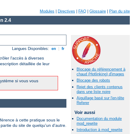
Modules
|
Directives
|
FAQ
|
Glossaire
|
Plan du site
n 2.4
Langues Disponibles:
en
|
fr
rôler l'accès à diverses
scription détaillée de leur
Blocage du référencement à
chaud (Hotlinking) d'images
Blocage des robots
système si vous vous
Rejet des clients contenus
dans une liste noire
Aiguillage basé sur l'en-tête
Referer
Voir aussi
Documentation du module
férence à cette pratique sous le
mod_rewrite
partie du site de quelqu'un d'autre.
Introduction à mod_rewrite