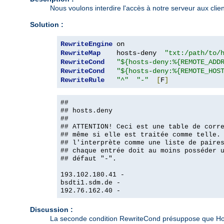
Nous voulons interdire l'accès à notre serveur aux clie
Solution :
RewriteEngine
RewriteMap
    hosts-deny  
"txt:/path/to/
RewriteCond
"${hosts-deny:%{REMOTE_ADD
RewriteCond
"${hosts-deny:%{REMOTE_HOS
RewriteRule
"^"
"-"
[
F
]
##
## hosts.deny
##
## ATTENTION! Ceci est une table de corr
## même si elle est traitée comme telle.
## l'interprète comme une liste de paire
## chaque entrée doit au moins posséder 
## défaut "-".
193.102.180.41 -
bsdti1.sdm.de -
192.76.162.40 -
Discussion :
La seconde condition RewriteCond présuppose que Host