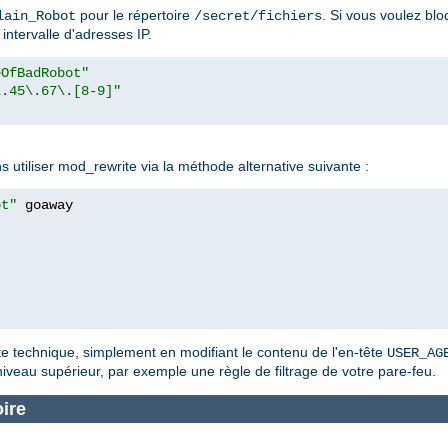
pour le répertoire
. Si vous voulez bl
lain_Robot
/secret/fichiers
intervalle d'adresses IP.
eOfBadRobot"
\.45\.67\.[8-9]"
]
utiliser mod_rewrite via la méthode alternative suivante :
ot"
te technique, simplement en modifiant le contenu de l'en-tête
USER_AG
 niveau supérieur, par exemple une règle de filtrage de votre pare-feu.
ire