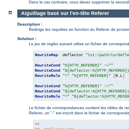
Dans le cas contraire, vous devez supprimer la second
Aiguillage basé sur l'en-tête Referer
Description :
Redirige les requêtes en fonction du Referer de proven
Solution :
Le jeu de règles suivant utilise un fichier de correspo
RewriteMap
  deflector 
"txt:/path/to/defl
RewriteCond
"%{HTTP_REFERER}"
!=
""
RewriteCond
"${deflector:%{HTTP_REFERER}
RewriteRule
"^"
"%{HTTP_REFERER}"
[
R
,
L
]
RewriteCond
"%{HTTP_REFERER}"
!=
""
RewriteCond
"${deflector:%{HTTP_REFERER}
RewriteRule
"^"
"${deflector:%{HTTP_REFE
Le fichier de correspondances contient les cibles de re
Referer, un "-" est inscrit dans le fichier de correspond
##