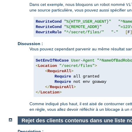
Dans cet exemple, nous bloquons un robot nommé
Vi
une source particulière, vous pouvez aussi spécifier un 
RewriteCond
"%{HTTP_USER_AGENT}"
"^Nam
RewriteCond
"%{REMOTE_ADDR}"
"=123
RewriteRule
"^/secret/files/"
"-"
[
F
Discussion :
Vous pouvez cependant parvenir au même résultat sans 
SetEnvIfNoCase
User-Agent
"^NameOfBadRob
<
Location
"/secret/files"
>
<
RequireAll
>
Require
 all granted

Require
 not env goaway

</
RequireAll
>
</
Location
>
Comme indiqué plus haut, il est aisé de contourner cet
en règle, vous allez devoir réfléchir à un blocage à un
Rejet des clients contenus dans une liste no
Description :