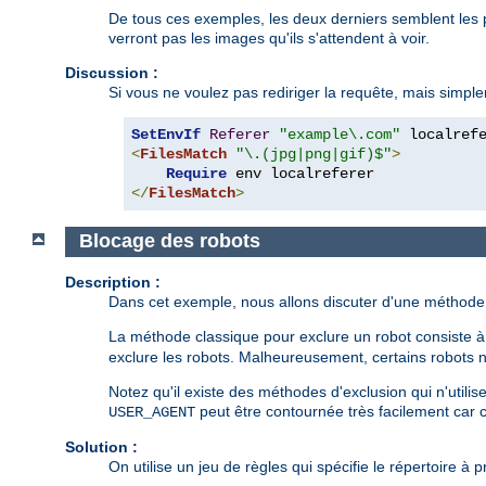
De tous ces exemples, les deux derniers semblent les p
verront pas les images qu'ils s'attendent à voir.
Discussion :
Si vous ne voulez pas rediriger la requête, mais simple
SetEnvIf
Referer
"example\.com"
<
FilesMatch
"\.(jpg|png|gif)$"
>
Require
</
FilesMatch
>
Blocage des robots
Description :
Dans cet exemple, nous allons discuter d'une méthode p
La méthode classique pour exclure un robot consiste à d
exclure les robots. Malheureusement, certains robots n
Notez qu'il existe des méthodes d'exclusion qui n'utili
peut être contournée très facilement car c
USER_AGENT
Solution :
On utilise un jeu de règles qui spécifie le répertoire à p