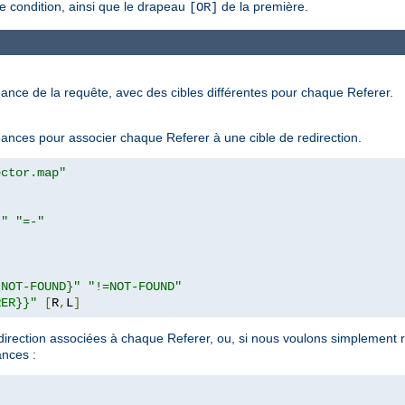
e condition, ainsi que le drapeau
de la première.
[OR]
ance de la requête, avec des cibles différentes pour chaque Referer.
ndances pour associer chaque Referer à une cible de redirection.
ector.map"
}"
"=-"
|NOT-FOUND}"
"!=NOT-FOUND"
RER}}"
[
R
,
L
]
direction associées à chaque Referer, ou, si nous voulons simplement re
ances :