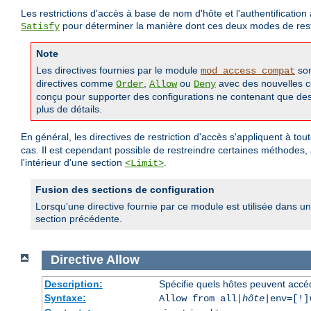
Les restrictions d'accès à base de nom d'hôte et l'authentificati
pour déterminer la manière dont ces deux modes de restr
Satisfy
Note
Les directives fournies par le module
son
mod_access_compat
directives comme
,
ou
avec des nouvelles
Order
Allow
Deny
conçu pour supporter des configurations ne contenant que des a
plus de détails.
En général, les directives de restriction d'accès s'appliquent à to
cas. Il est cependant possible de restreindre certaines méthodes,
l'intérieur d'une section
.
<Limit>
Fusion des sections de configuration
Lorsqu'une directive fournie par ce module est utilisée dans un
section précédente.
Directive
Allow
Description:
Spécifie quels hôtes peuvent accé
Syntaxe:
Allow from all|
hôte
|env=[!]