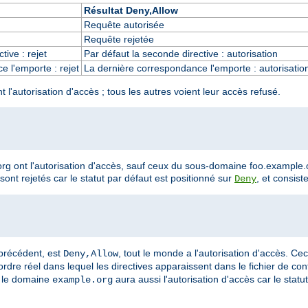
Résultat Deny,Allow
Requête autorisée
Requête rejetée
tive : rejet
Par défaut la seconde directive : autorisation
 l'emporte : rejet
La dernière correspondance l'emporte : autorisatio
'autorisation d'accès ; tous les autres voient leur accès refusé.
g ont l'autorisation d'accès, sauf ceux du sous-domaine foo.example.o
nt rejetés car le statut par défaut est positionné sur
, et consist
Deny
 précédent, est
, tout le monde a l'autorisation d'accès. Cec
Deny,Allow
rdre réel dans lequel les directives apparaissent dans le fichier de conf
s le domaine
aura aussi l'autorisation d'accès car le statu
example.org