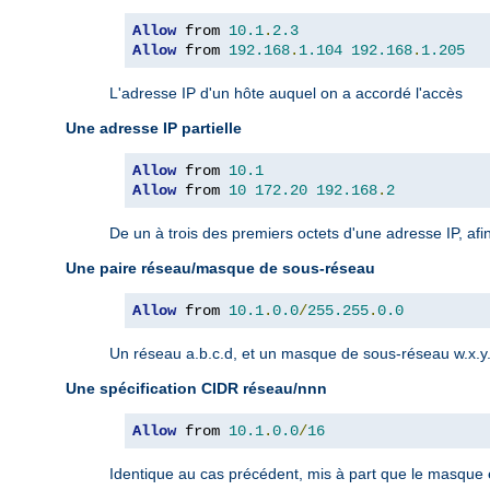
Allow
 from 
10.1
.
2.3
Allow
 from 
192.168
.
1.104
192.168
.
1.205
L'adresse IP d'un hôte auquel on a accordé l'accès
Une adresse IP partielle
Allow
 from 
10.1
Allow
 from 
10
172.20
192.168
.
2
De un à trois des premiers octets d'une adresse IP, afi
Une paire réseau/masque de sous-réseau
Allow
 from 
10.1
.
0.0
/
255.255
.
0.0
Un réseau a.b.c.d, et un masque de sous-réseau w.x.y.z
Une spécification CIDR réseau/nnn
Allow
 from 
10.1
.
0.0
/
16
Identique au cas précédent, mis à part que le masque es