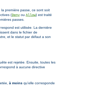
 la première passe, ce sont soit
ctives (
ou
) est traité
Deny
Allow
emières passes.
rrespond est utilisée. La dernière
issent dans le fichier de
e, et le statut par défaut a son
ête est rejetée. Ensuite, toutes les
correspond à aucune directive
jetée,
à moins
qu'elle corresponde