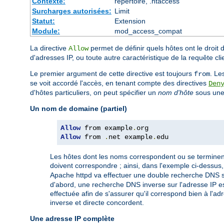
Contexte:
répertoire, .htaccess
Surcharges autorisées:
Limit
Statut:
Extension
Module:
mod_access_compat
La directive
permet de définir quels hôtes ont le droit 
Allow
d'adresses IP, ou toute autre caractéristique de la requête cl
Le premier argument de cette directive est toujours
. Le
from
se voit accordé l'accès, en tenant compte des directives
Den
d'hôtes particuliers, on peut spécifier un
nom d'hôte
sous une 
Un nom de domaine (partiel)
Allow
 from example
.
Allow
 from 
.
net example
.
edu
Les hôtes dont les noms correspondent ou se terminent 
doivent correspondre ; ainsi, dans l'exemple ci-dessus
Apache httpd va effectuer une double recherche DNS sur 
d'abord, une recherche DNS inverse sur l'adresse IP es
effectuée afin de s'assurer qu'il correspond bien à l'a
inverse et directe concordent.
Une adresse IP complète