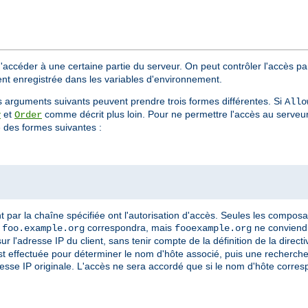
d'accéder à une certaine partie du serveur. On peut contrôler l'accès pa
ient enregistrée dans les variables d'environnement.
s arguments suivants peuvent prendre trois formes différentes. Si
Allo
et
comme décrit plus loin. Pour ne permettre l'accès au serveu
y
Order
des formes suivantes :
par la chaîne spécifiée ont l'autorisation d'accès. Seules les compos
,
correspondra, mais
ne conviendr
foo.example.org
fooexample.org
l'adresse IP du client, sans tenir compte de la définition de la direct
t effectuée pour déterminer le nom d'hôte associé, puis une recherche 
dresse IP originale. L'accès ne sera accordé que si le nom d'hôte corre