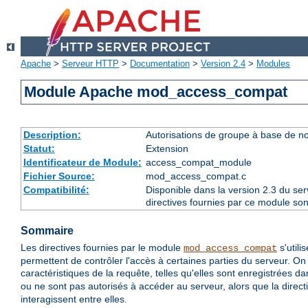
Apache
>
Serveur HTTP
>
Documentation
>
Version 2.4
>
Modules
Module Apache mod_access_compat
Description:
Autorisations de groupe à base de n
Statut:
Extension
Identificateur de Module:
access_compat_module
Fichier Source:
mod_access_compat.c
Compatibilité:
Disponible dans la version 2.3 du se
directives fournies par ce module son
Sommaire
Les directives fournies par le module
s'utili
mod_access_compat
permettent de contrôler l'accès à certaines parties du serveur. On
caractéristiques de la requête, telles qu'elles sont enregistrées d
ou ne sont pas autorisés à accéder au serveur, alors que la direct
interagissent entre elles.