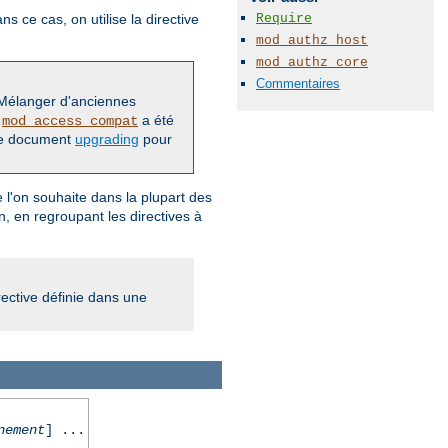
Require
 ce cas, on utilise la directive
mod_authz_host
mod_authz_core
Commentaires
 Mélanger d'anciennes
,
a été
mod_access_compat
 le document
upgrading
pour
que l'on souhaite dans la plupart des
, en regroupant les directives à
rective définie dans une
nement
] ...