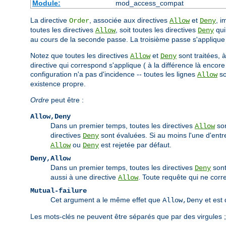
Module:
mod_access_compat
La directive
, associée aux directives
et
, i
Order
Allow
Deny
toutes les directives
, soit toutes les directives
qui 
Allow
Deny
au cours de la seconde passe. La troisième passe s'appliqu
Notez que toutes les directives
et
sont traitées, 
Allow
Deny
directive qui correspond s'applique ( à la différence là encore
configuration n'a pas d'incidence -- toutes les lignes
so
Allow
existence propre.
Ordre
peut être :
Allow,Deny
Dans un premier temps, toutes les directives
son
Allow
directives
sont évaluées. Si au moins l'une d'entre
Deny
ou
est rejetée par défaut.
Allow
Deny
Deny,Allow
Dans un premier temps, toutes les directives
sont
Deny
aussi à une directive
. Toute requête qui ne cor
Allow
Mutual-failure
Cet argument a le même effet que
et est 
Allow,Deny
Les mots-clés ne peuvent être séparés que par des virgules 