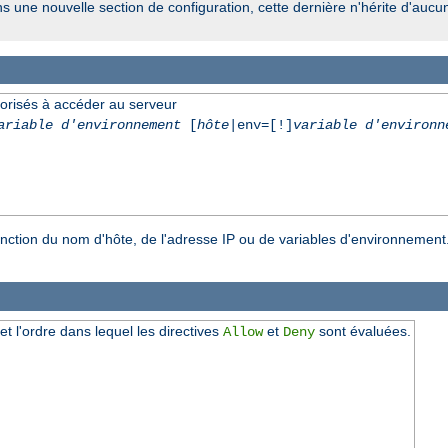
ns une nouvelle section de configuration, cette dernière n'hérite d'aucu
torisés à accéder au serveur
ariable d'environnement
[
hôte
|env=[!]
variable d'environn
onction du nom d'hôte, de l'adresse IP ou de variables d'environnement
 et l'ordre dans lequel les directives
et
sont évaluées.
Allow
Deny