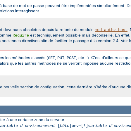
on à base de mot de passe peuvent être implémentées simultanément. Dans
ictions interagissent.
t devenues obsolètes depuis la refonte du module
.
mod_authz_host
 comme
est techniquement possible mais déconseillé. En effet
Require
nciennes directives afin de faciliter le passage à la version 2.4. Voir
utes les méthodes d'accès (
,
,
, etc...). C'est d'ailleurs ce 
GET
PUT
POST
 alors que les autres méthodes ne se verront imposée aucune restriction
e nouvelle section de configuration, cette dernière n'hérite d'aucune di
der à une certaine zone du serveur
variable d'environnement
[
hôte
|env=[!]
variable d'environ