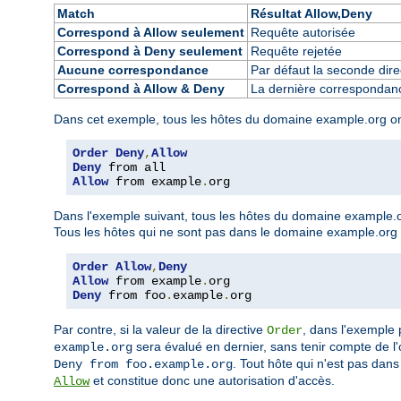
Match
Résultat Allow,Deny
Correspond à Allow seulement
Requête autorisée
Correspond à Deny seulement
Requête rejetée
Aucune correspondance
Par défaut la seconde direc
Correspond à Allow & Deny
La dernière correspondance
Dans cet exemple, tous les hôtes du domaine example.org ont l
Order
Deny
,
Allow
Deny
Allow
 from example
.
org
Dans l'exemple suivant, tous les hôtes du domaine example.or
Tous les hôtes qui ne sont pas dans le domaine example.org so
Order
Allow
,
Deny
Allow
 from example
.
Deny
 from foo
.
example
.
org
Par contre, si la valeur de la directive
, dans l'exemple
Order
sera évalué en dernier, sans tenir compte de l'o
example.org
. Tout hôte qui n'est pas dan
Deny from foo.example.org
et constitue donc une autorisation d'accès.
Allow