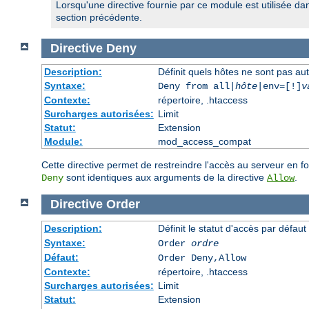
Lorsqu'une directive fournie par ce module est utilisée da
section précédente.
Directive
Deny
Description:
Définit quels hôtes ne sont pas au
Syntaxe:
Deny from all|
hôte
|env=[!]
v
Contexte:
répertoire, .htaccess
Surcharges autorisées:
Limit
Statut:
Extension
Module:
mod_access_compat
Cette directive permet de restreindre l'accès au serveur en f
sont identiques aux arguments de la directive
.
Deny
Allow
Directive
Order
Description:
Définit le statut d'accès par défaut
Syntaxe:
Order
ordre
Défaut:
Order Deny,Allow
Contexte:
répertoire, .htaccess
Surcharges autorisées:
Limit
Statut:
Extension