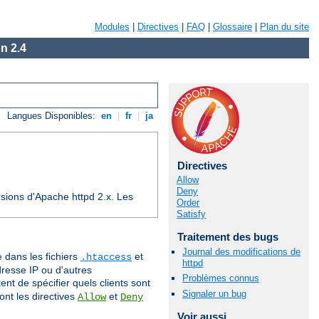
Modules
|
Directives
|
FAQ
|
Glossaire
|
Plan du site
n 2.4
Langues Disponibles:
en
|
fr
|
ja
Directives
Allow
Deny
sions d'Apache httpd 2.x. Les
Order
Satisfy
Traitement des bugs
Journal des modifications de
e dans les fichiers
et
.htaccess
httpd
dresse IP ou d'autres
Problèmes connus
nt de spécifier quels clients sont
Signaler un bug
ont les directives
et
Allow
Deny
Voir aussi