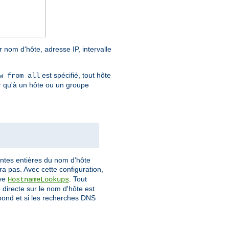
r nom d'hôte, adresse IP, intervalle
est spécifié, tout hôte
w from all
r qu'à un hôte ou un groupe
antes entières du nom d'hôte
a pas. Avec cette configuration,
ive
. Tout
HostnameLookups
directe sur le nom d'hôte est
spond et si les recherches DNS