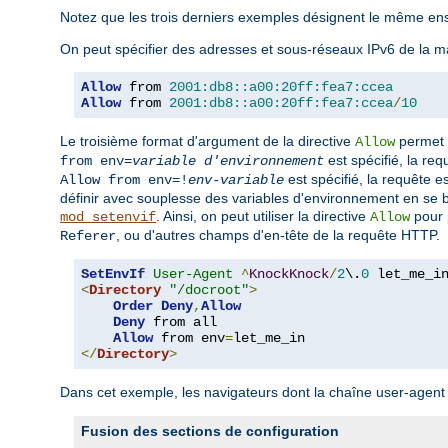
Notez que les trois derniers exemples désignent le même en
On peut spécifier des adresses et sous-réseaux IPv6 de la ma
Allow
 from 
2001:db8::a00:20ff:fea7:ccea
Allow
 from 
2001:db8::a00:20ff:fea7:ccea
/
10
Le troisième format d'argument de la directive
permet d
Allow
est spécifié, la re
from env=
variable d'environnement
est spécifié, la requête e
Allow from env=!
env-variable
définir avec souplesse des variables d'environnement en se bas
. Ainsi, on peut utiliser la directive
pour 
mod_setenvif
Allow
, ou d'autres champs d'en-tête de la requête HTTP.
Referer
SetEnvIf
User-Agent
^
KnockKnock
/
2
\.
0
<
Directory
"/docroot"
>
Order
Deny
,
Allow
Deny
 from all

Allow
 from env
=
</
Directory
>
Dans cet exemple, les navigateurs dont la chaîne user-age
Fusion des sections de configuration