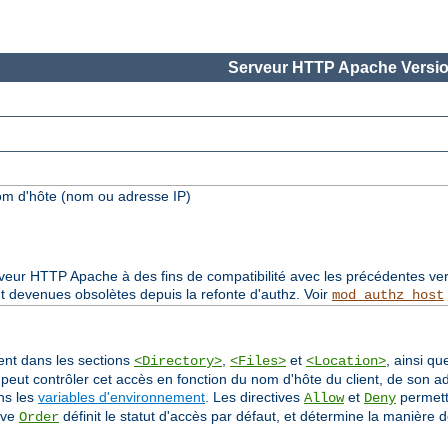
Serveur HTTP Apache Versio
om d'hôte (nom ou adresse IP)
rveur HTTP Apache à des fins de compatibilité avec les précédentes ver
t devenues obsolètes depuis la refonte d'authz. Voir
mod_authz_host
sent dans les sections
,
et
, ainsi qu
<Directory>
<Files>
<Location>
 peut contrôler cet accès en fonction du nom d'hôte du client, de son a
ans les
variables d'environnement
. Les directives
et
permette
Allow
Deny
ive
définit le statut d'accès par défaut, et détermine la manière d
Order